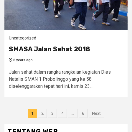
Uncategorized
SMASA Jalan Sehat 2018
8 years ago
Jalan sehat dalam rangka rangkaian kegiatan Dies
Natalis SMAN 1 Probolinggo yang ke 58
diselenggarakan tepat hari ini, kamis 23...
Posts
1
2
3
4
…
6
Next
pagination
TENTANG WEB