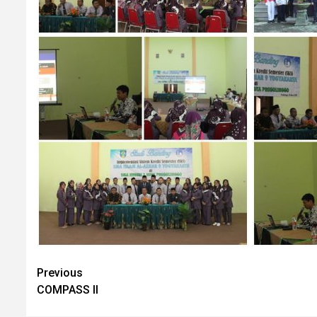
Continue
Previous
COMPASS II
Reading