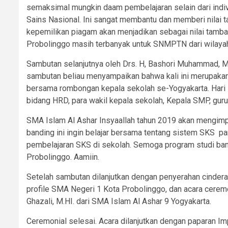
semaksimal mungkin daam pembelajaran selain dari indivi
Sains Nasional. Ini sangat membantu dan memberi nilai 
kepemilikan piagam akan menjadikan sebagai nilai tambah
Probolinggo masih terbanyak untuk SNMPTN dari wilaya
Sambutan selanjutnya oleh Drs. H, Bashori Muhammad, 
sambutan beliau menyampaikan bahwa kali ini merupakan 
bersama rombongan kepala sekolah se-Yogyakarta. Hari i
bidang HRD, para wakil kepala sekolah, Kepala SMP, gur
SMA Islam Al Ashar Insyaallah tahun 2019 akan mengim
banding ini ingin belajar bersama tentang sistem SKS 
pembelajaran SKS di sekolah. Semoga program studi band
Probolinggo. Aamiin.
Setelah sambutan dilanjutkan dengan penyerahan cindera
profile SMA Negeri 1 Kota Probolinggo, dan acara ceremon
Ghazali, M.HI. dari SMA Islam Al Ashar 9 Yogyakarta.
Ceremonial selesai. Acara dilanjutkan dengan paparan 