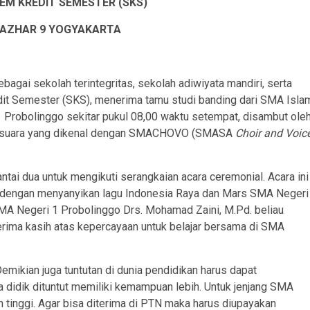
EM KREDIT SEMESTER (SKS)
-AZHAR 9 YOGYAKARTA
agai sekolah terintegritas, sekolah adiwiyata mandiri, serta
it Semester (SKS), menerima tamu studi banding dari SMA Isla
 Probolinggo sekitar pukul 08,00 waktu setempat, disambut ole
duan suara yang dikenal dengan SMACHOVO (SMASA
Choir and Voic
antai dua untuk mengikuti serangkaian acara ceremonial. Acara ini
n dengan menyanyikan lagu Indonesia Raya dan Mars SMA Negeri
SMA Negeri 1 Probolinggo Drs. Mohamad Zaini, M.Pd. beliau
ima kasih atas kepercayaan untuk belajar bersama di SMA
Demikian juga tuntutan di dunia pendidikan harus dapat
didik dituntut memiliki kemampuan lebih. Untuk jenjang SMA
 tinggi. Agar bisa diterima di PTN maka harus diupayakan