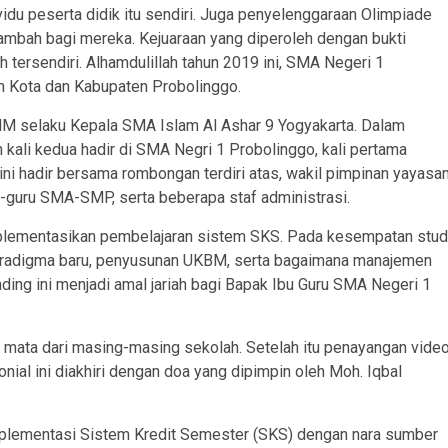
du peserta didik itu sendiri. Juga penyelenggaraan Olimpiade
tambah bagi mereka. Kejuaraan yang diperoleh dengan bukti
 tersendiri. Alhamdulillah tahun 2019 ini, SMA Negeri 1
h Kota dan Kabupaten Probolinggo.
MM selaku Kepala SMA Islam Al Ashar 9 Yogyakarta. Dalam
kali kedua hadir di SMA Negri 1 Probolinggo, kali pertama
ni hadir bersama rombongan terdiri atas, wakil pimpinan yayasa
u-guru SMA-SMP, serta beberapa staf administrasi.
plementasikan pembelajaran sistem SKS. Pada kesempatan stud
paradigma baru, penyusunan UKBM, serta bagaimana manajemen
ing ini menjadi amal jariah bagi Bapak Ibu Guru SMA Negeri 1
 mata dari masing-masing sekolah. Setelah itu penayangan vide
ial ini diakhiri dengan doa yang dipimpin oleh Moh. Iqbal
Implementasi Sistem Kredit Semester (SKS) dengan nara sumber