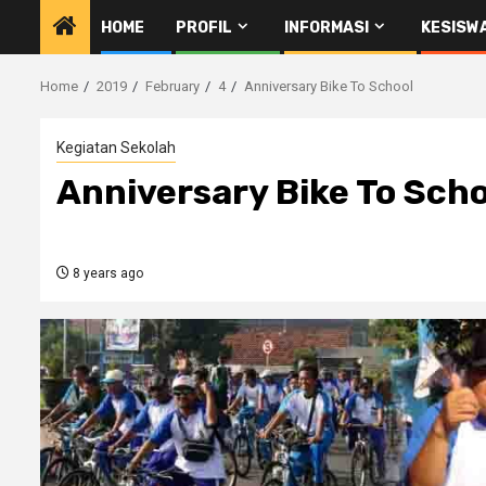
HOME
PROFIL
INFORMASI
KESISW
Home
2019
February
4
Anniversary Bike To School
Kegiatan Sekolah
Anniversary Bike To Scho
8 years ago