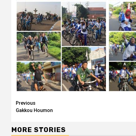
Continue
Previous
Gakkou Houmon
Reading
MORE STORIES