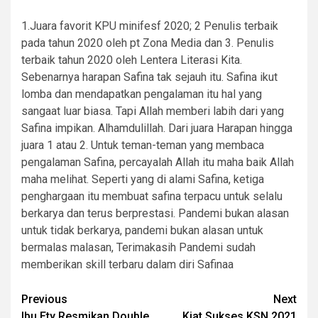
1.Juara favorit KPU minifesf 2020; 2 Penulis terbaik
pada tahun 2020 oleh pt Zona Media dan 3. Penulis
terbaik tahun 2020 oleh Lentera Literasi Kita.
Sebenarnya harapan Safina tak sejauh itu. Safina ikut
lomba dan mendapatkan pengalaman itu hal yang
sangaat luar biasa. Tapi Allah memberi labih dari yang
Safina impikan. Alhamdulillah. Dari juara Harapan hingga
juara 1 atau 2. Untuk teman-teman yang membaca
pengalaman Safina, percayalah Allah itu maha baik Allah
maha melihat. Seperti yang di alami Safina, ketiga
penghargaan itu membuat safina terpacu untuk selalu
berkarya dan terus berprestasi. Pandemi bukan alasan
untuk tidak berkarya, pandemi bukan alasan untuk
bermalas malasan, Terimakasih Pandemi sudah
memberikan skill terbaru dalam diri Safinaa
Continue
Previous
Next
Ibu Ety Resmikan Double
Kiat Sukses KSN 2021